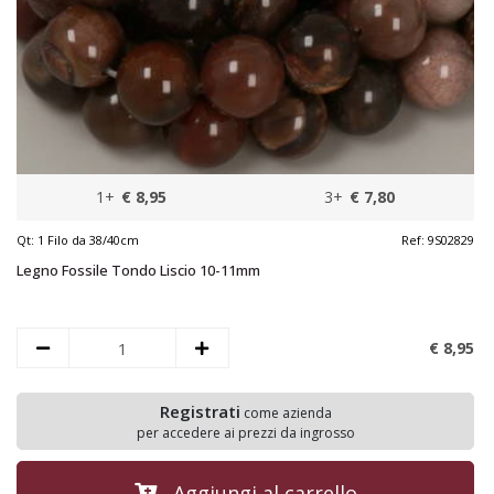
1+
€ 8,95
3+
€ 7,80
Qt:
1 Filo da 38/40cm
Ref:
9S02829
Legno Fossile Tondo Liscio 10-11mm
€ 8,
95
Registrati
come azienda
per accedere ai prezzi da ingrosso
Aggiungi al carrello