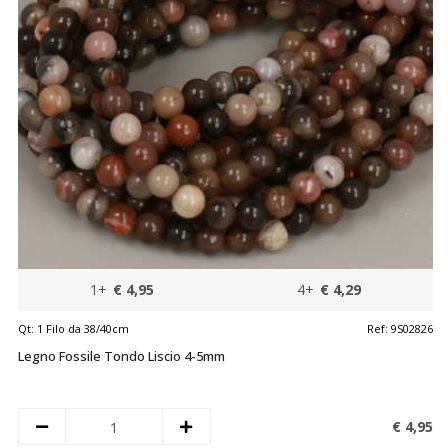
1+
€ 4,95
4+
€ 4,29
Qt:
1 Filo da 38/40cm
Ref:
9S02826
Legno Fossile Tondo Liscio 4-5mm
€ 4,
95