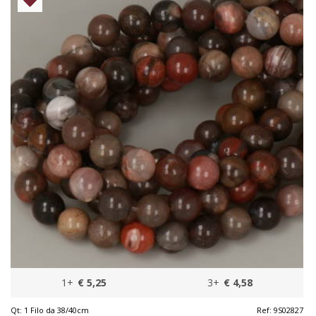
1+
€ 5,25
3+
€ 4,58
Qt:
1 Filo da 38/40cm
Ref:
9S02827