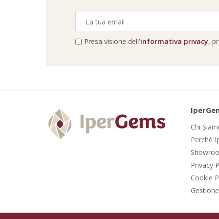
Presa visione dell'
informativa privacy
, p
IperGe
Chi Sia
Perché 
Showro
Privacy P
Cookie P
Gestione