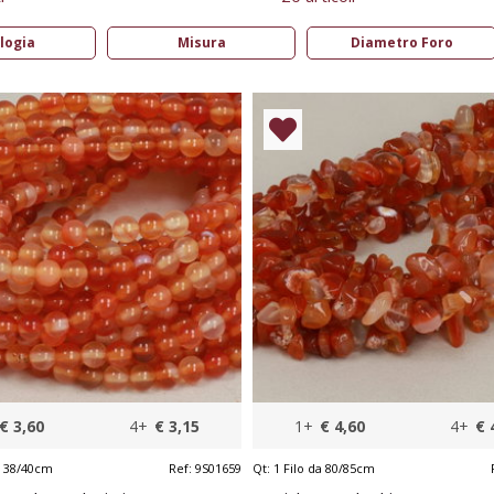
logia
Misura
Diametro Foro
€ 3,60
4+
€ 3,15
1+
€ 4,60
4+
€ 
a 38/40cm
Ref:
9S01659
Qt:
1 Filo da 80/85cm