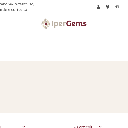
imo 50€ (iva esclusa)
de e curiosità
e