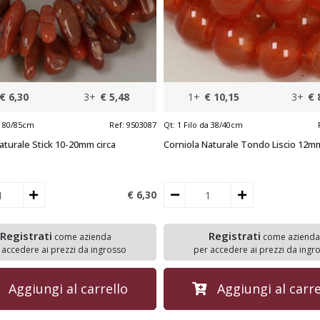
€ 6,30
3+
€ 5,48
1+
€ 10,15
3+
€ 
a 80/85cm
Ref:
9S03087
Qt:
1 Filo da 38/40cm
aturale Stick 10-20mm circa
Corniola Naturale Tondo Liscio 12m
€ 6,
30
Registrati
Registrati
come azienda
come azienda
 accedere ai prezzi da ingrosso
per accedere ai prezzi da ingr
Aggiungi al carrello
Aggiungi al carre