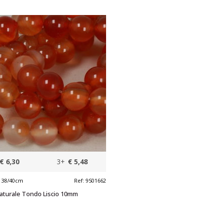
€ 6,30
3+
€ 5,48
a 38/40cm
Ref:
9S01662
Naturale Tondo Liscio 10mm