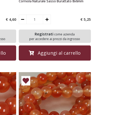
Corniola Naturale Sasso Burattato 8x6mm
€ 4,
60
€ 5,
25
Registrati
come azienda
osso
per accedere ai prezzi da ingrosso
llo
Aggiungi al carrello