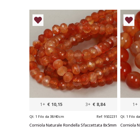
1+
€ 10,15
3+
€ 8,84
1+
Qt:
1 Filo da 38/40cm
Ref:
9S02231
Qt:
1 Filo d
Corniola Naturale Rondella Sfaccettata 8x5mm
Corniola 