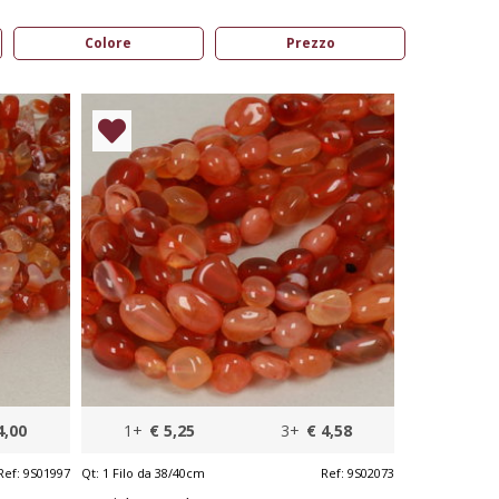
Colore
Prezzo
4,00
1+
€ 5,25
3+
€ 4,58
Ref:
9S01997
Qt:
1 Filo da 38/40cm
Ref:
9S02073