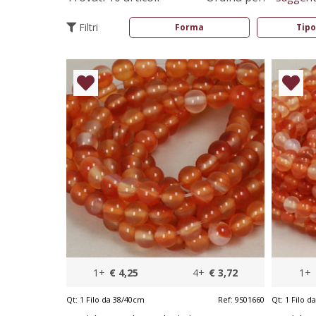
Filtri
Forma
Tipo
1+
€ 4,25
4+
€ 3,72
1+
Qt:
1 Filo da 38/40cm
Ref:
9S01660
Qt:
1 Filo d