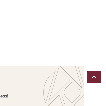
ness!