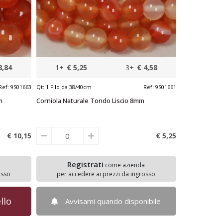
8,84
1+
€ 5,25
3+
€ 4,58
Ref:
9S01663
Qt:
1 Filo da 38/40cm
Ref:
9S01661
m
Corniola Naturale Tondo Liscio 8mm
€ 10,
15
€ 5,
25
Registrati
come azienda
osso
per accedere ai prezzi da ingrosso
llo
Avvisami quando disponibile