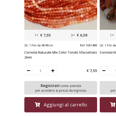
1+
€ 7,55
3+
€ 6,58
1+
Qt:
1 Filo da 38/40cm
Ref:
9S01488
Qt:
1 Filo d
Corniola Naturale Mix Color Tondo Sfaccettato
Corniola N
2mm
€ 7,
55
Registrati
come azienda
per accedere ai prezzi da ingrosso
per
Aggiungi al carrello