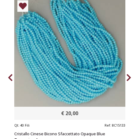
€ 20,00
7
Qt:
40 Fili
Ref:
8C15133
Cristallo Cinese Bicono Sfaccettato Opaque Blue