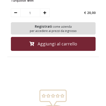
Turquoise 4mm
5
€ 20,
00
Registrati
come azienda
per accedere ai prezzi da ingrosso
Aggiungi al carrello