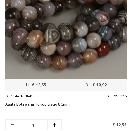
1+
€ 12,55
3+
€ 10,92
Qt:
1 Filo da 38/40cm
Ref:
9S03355
Agata Botswana Tondo Liscio 8,5mm
€ 12,
55