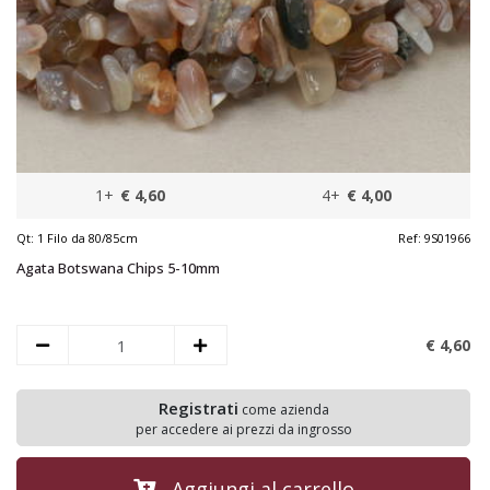
1+
€ 4,60
4+
€ 4,00
Qt:
1 Filo da 80/85cm
Ref:
9S01966
Agata Botswana Chips 5-10mm
€ 4,
60
Registrati
come azienda
per accedere ai prezzi da ingrosso
Aggiungi al carrello