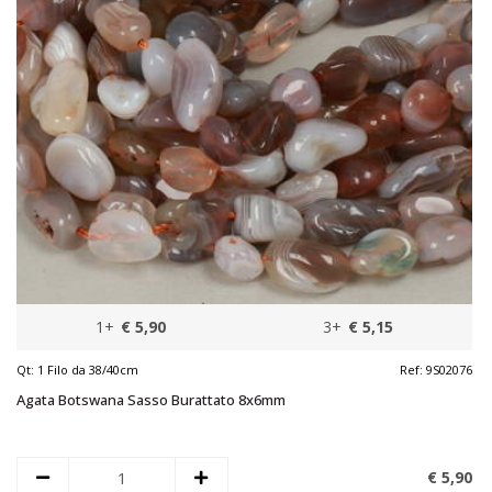
1+
€ 5,90
3+
€ 5,15
Qt:
1 Filo da 38/40cm
Ref:
9S02076
Agata Botswana Sasso Burattato 8x6mm
€ 5,
90