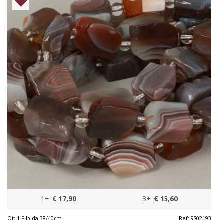
1+
€ 17,90
3+
€ 15,60
Qt:
1 Filo da 38/40cm
Ref:
9S02193