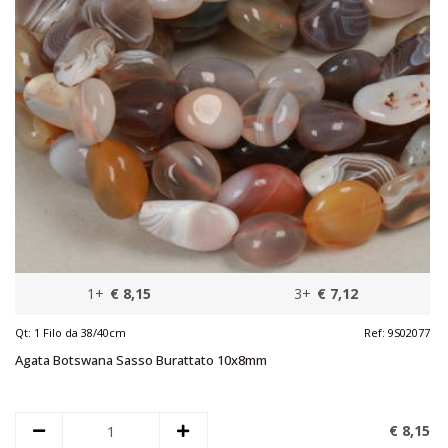
1+
€ 8,15
3+
€ 7,12
Qt:
1 Filo da 38/40cm
Ref:
9S02077
Agata Botswana Sasso Burattato 10x8mm
€ 8,
15