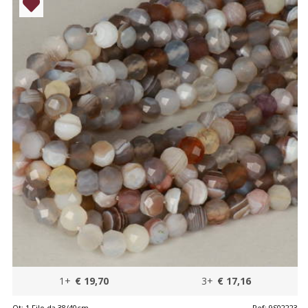
1+
€ 19,70
3+
€ 17,16
Qt:
1 Filo da 38/40cm
Ref:
9S02223