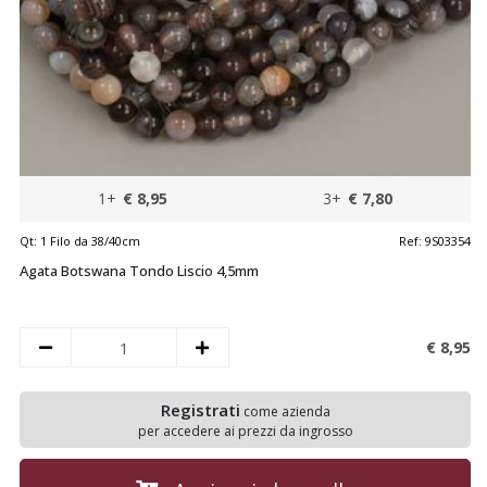
1+
€ 8,95
3+
€ 7,80
Qt:
1 Filo da 38/40cm
Ref:
9S03354
Agata Botswana Tondo Liscio 4,5mm
€ 8,
95
Registrati
come azienda
per accedere ai prezzi da ingrosso