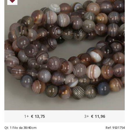
1+
€ 13,75
3+
€ 11,96
Qt:
1 Filo da 38/40cm
Ref:
9S01754