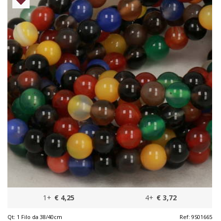
1+
€ 4,25
4+
€ 3,72
Qt:
1 Filo da 38/40cm
Ref:
9S01665