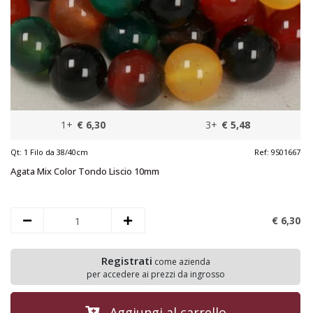
1+
€ 6,30
3+
€ 5,48
Qt:
1 Filo da 38/40cm
Ref:
9S01667
Agata Mix Color Tondo Liscio 10mm
€ 6,
30
Registrati
come azienda
per accedere ai prezzi da ingrosso
Aggiungi al carrello