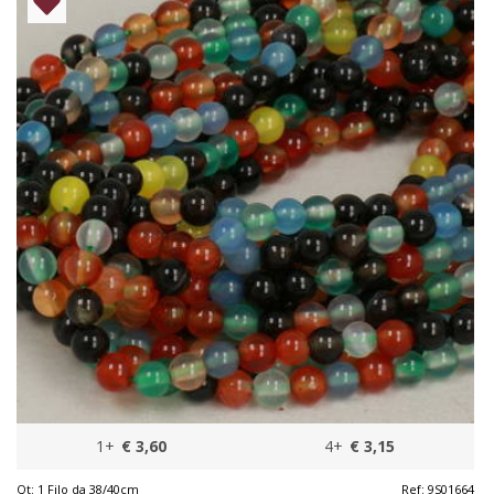
1+
€ 3,60
4+
€ 3,15
Qt:
1 Filo da 38/40cm
Ref:
9S01664